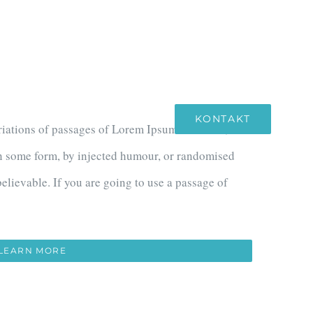
A
CENNIK
WSPÓŁPRACA
PORADY
PRACA DLA LEKARZA
KONTAKT
iations of passages of Lorem Ipsum available, but
 in some form, by injected humour, or randomised
elievable. If you are going to use a passage of
LEARN MORE