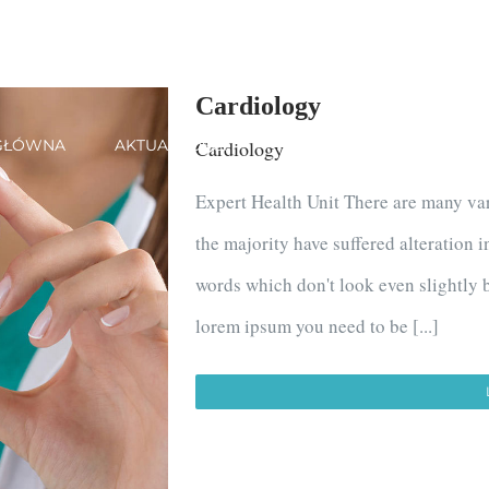
Cardiology
GŁÓWNA
AKTUALNOŚCI
Cardiology
NASZ ZESPÓŁ
OFERT
Expert Health Unit There are many var
the majority have suffered alteration
words which don't look even slightly b
lorem ipsum you need to be [...]