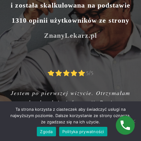
i została skalkulowana na podstawie
1310 opinii użytkowników ze strony
ZnanyLekarz.pl
Jestem po pierwszej wizycie. Otrzymałam
bardzo dużo informacji. Pani
Ta strona korzysta z ciasteczek aby świadczyć usługi na
fizjoterapeutka rzeczowa, profesjonalna.
najwyższym poziomie. Dalsze korzystanie ze strony oznacza,
Czułam się zaopiekowana.
że zgadzasz się na ich użycie.
Zgoda
Polityka prywatności
Elżbieta
,
ZnanyLekarz.pl