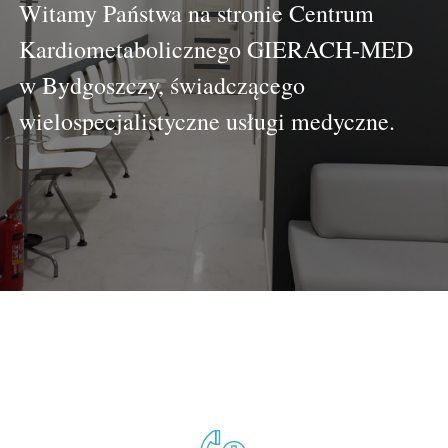
Witamy Państwa na stronie Centrum
Cennik
Kardiometabolicznego GIERACH-MED
Współpraca
w Bydgoszczy, świadczącego
wielospecjalistyczne usługi medyczne.
Porady
Praca dla lekarza
KONTAKT