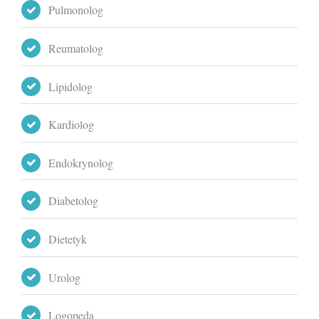
Pulmonolog
Reumatolog
Lipidolog
Kardiolog
Endokrynolog
Diabetolog
Dietetyk
Urolog
Logopeda